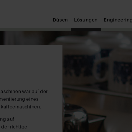
Abschicken
Düsen
Lösungen
Engineerin
maschinen war auf der
ementierung eines
oßkaffeemaschinen.
ung auf
der richtige