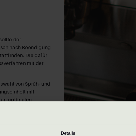
sollte der
isch nach Beendigung
attfinden. Die dafür
sverfahren mit der
uswahl von Sprüh- und
ungseinheit mit
zum optimalen
reren tausend
ch die Freigabe.
ur Implementierung in
Details