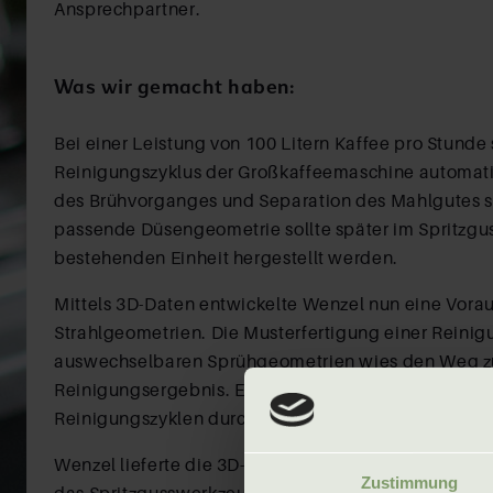
Ansprechpartner.
Was wir gemacht haben:
Bei einer Leistung von 100 Litern Kaffee pro Stunde 
Reinigungszyklus der Großkaffeemaschine automat
des Brühvorganges und Separation des Mahlgutes st
passende Düsengeometrie sollte später im Spritzgus
bestehenden Einheit hergestellt werden.
Mittels 3D-Daten entwickelte Wenzel nun eine Vora
Strahlgeometrien. Die Musterfertigung einer Reinig
auswechselbaren Sprühgeometrien wies den Weg 
Reinigungsergebnis. Es folgte der Testlauf von meh
Reinigungszyklen durch den Hersteller und schließli
Wenzel lieferte die 3D-Daten der Düsengeometrie z
Zustimmung