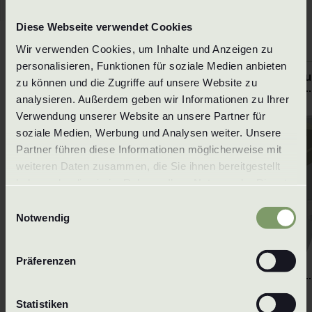
Diese Webseite verwendet Cookies
Wir verwenden Cookies, um Inhalte und Anzeigen zu 
Ytterligare munstycken med full kon
personalisieren, Funktionen für soziale Medien anbieten 
VKX från 1 tum
VKX från 1 t
zu können und die Zugriffe auf unsere Website zu 
analysieren. Außerdem geben wir Informationen zu Ihrer 
Verwendung unserer Website an unsere Partner für 
soziale Medien, Werbung und Analysen weiter. Unsere 
Partner führen diese Informationen möglicherweise mit 
weiteren Daten zusammen, die Sie ihnen bereitgestellt 
haben oder die sie im Rahmen Ihrer Nutzung der Dienste 
gesammelt haben. Um mehr zu erfahren, lesen Sie bitte 
Einwilligungsauswahl
unsere 
Datenschutzerklärung
.
Notwendig
Präferenzen
Statistiken