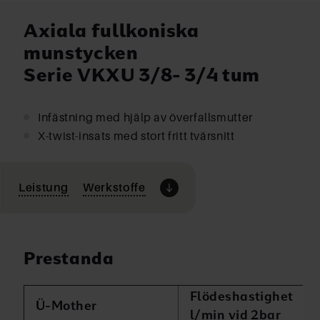
Axiala fullkoniska
munstycken
Serie VKXU 3/8- 3/4 tum
Infästning med hjälp av överfallsmutter
X-twist-insats med stort fritt tvärsnitt
Leistung
Werkstoffe
Prestanda
Flödeshastighet
Ü-Mother
l/min vid 2bar