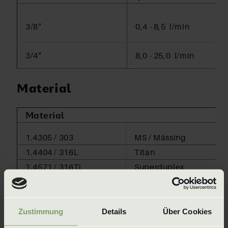
3/8"
0,4 - 8,5 l/min
3/4"
8,0 - 25,0 l/min
Material
Material
1.4305 / 303
MS / Mässing
1.4404 / 316L
Titan
1.4571 / 316Ti
Superduplex
1.4841 / 314
Hastelloy
och alla andra bearbetningsbara material
Zustimmung
Details
Über Cookies