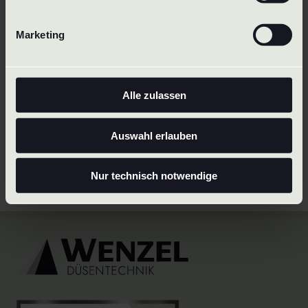
Föregående
Nästa
Marketing
Tillbaka till
översikten över
våra
munstycken
Alle zulassen
Vi är specialister på kundanpassade
Skräddarsydda lösningar
.
Auswahl erlauben
Kontakta oss
Nur technisch notwendige