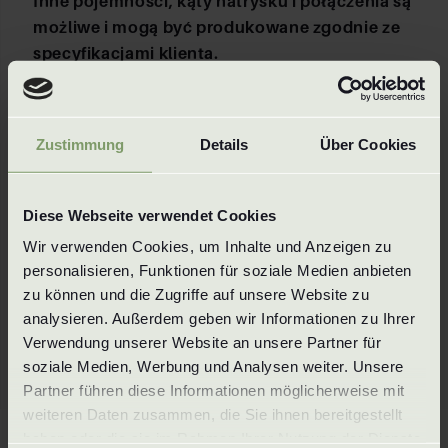
Inne pojemności, kąty natrysku i połączenia są
możliwe i mogą być produkowane zgodnie ze
specyfikacjami klienta.
Materiały
Zustimmung
Details
Über Cookies
Materiały
1.4305 / 303
MS / Brass
Diese Webseite verwendet Cookies
1.4404 / 316L
Titan
Wir verwenden Cookies, um Inhalte und Anzeigen zu 
1.4571 / 316Ti
Superduplex
personalisieren, Funktionen für soziale Medien anbieten 
1.4841 / 314
Hastelloy
zu können und die Zugriffe auf unsere Website zu 
analysieren. Außerdem geben wir Informationen zu Ihrer 
i wszystkie inne materiały obrabialne
Verwendung unserer Website an unsere Partner für 
soziale Medien, Werbung und Analysen weiter. Unsere 
Partner führen diese Informationen möglicherweise mit 
weiteren Daten zusammen, die Sie ihnen bereitgestellt 
haben oder die sie im Rahmen Ihrer Nutzung der Dienste 