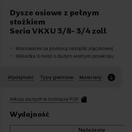
Dysze osiowe z pełnym
stożkiem
Seria VKXU 3/8- 3/4 zoll
Mocowanie za pomocą nakrętki złączkowej
Wkładka X-twist o dużym wolnym przekroju
Wydajność
Typy gwintów
Materiały
Arkusz danych w formacie PDF
Wydajność
Natężenie