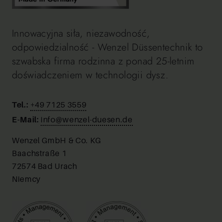
Innowacyjna siła, niezawodność,
odpowiedzialność - Wenzel Düssentechnik to
szwabska firma rodzinna z ponad 25-letnim
doświadczeniem w technologii dysz.
Tel.:
+49 7125 3559
E-Mail:
info@wenzel-duesen.de
Wenzel GmbH & Co. KG
Baachstraße 1
72574 Bad Urach
Niemcy