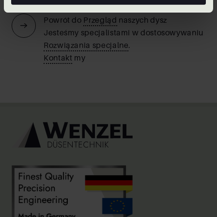
Powrót do
Przegląd
naszych dysz
Jesteśmy specjalistami w dostosowywaniu
Rozwiązania specjalne
.
Kontakt
my