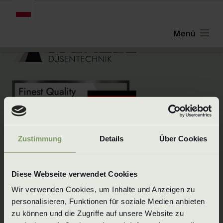
POLSKI
Zustimmung
Details
Über Cookies
Innowacyjna siła, niezawodność,
Diese Webseite verwendet Cookies
odpowiedzialność - Wenzel Düssentechnik to
Wir verwenden Cookies, um Inhalte und Anzeigen zu 
szwabska firma rodzinna z ponad 25-letnim
personalisieren, Funktionen für soziale Medien anbieten 
doświadczeniem w technologii dysz.
zu können und die Zugriffe auf unsere Website zu 