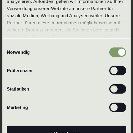
analysieren. Außerdem geben wir Informationen zu Ihrer 
Verwendung unserer Website an unsere Partner für 
Tel.:
+49 7125 3559
soziale Medien, Werbung und Analysen weiter. Unsere 
E-Mail:
info@wenzel-duesen.de
Partner führen diese Informationen möglicherweise mit 
weiteren Daten zusammen, die Sie ihnen bereitgestellt 
Wenzel GmbH & Co. KG
haben oder die sie im Rahmen Ihrer Nutzung der Dienste 
Baachstraße 1
gesammelt haben. Um mehr zu erfahren, lesen Sie bitte 
72574 Bad Urach
Einwilligungsauswahl
unsere 
Datenschutzerklärung
.
Notwendig
Niemcy
Präferenzen
Statistiken
Marketing