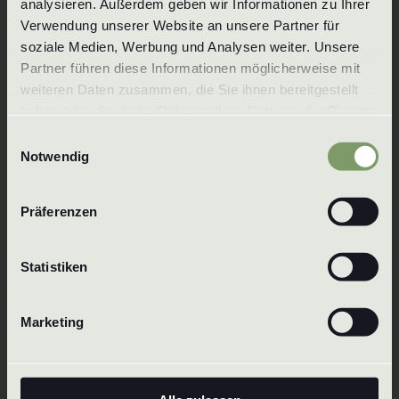
analysieren. Außerdem geben wir Informationen zu Ihrer 
Verwendung unserer Website an unsere Partner für 
Tlf.:
+49 7125 3559
soziale Medien, Werbung und Analysen weiter. Unsere 
E-Mail:
info@wenzel-duesen.de
Partner führen diese Informationen möglicherweise mit 
weiteren Daten zusammen, die Sie ihnen bereitgestellt 
Wenzel GmbH & Co. KG
haben oder die sie im Rahmen Ihrer Nutzung der Dienste 
Baachstraße 1
gesammelt haben. Um mehr zu erfahren, lesen Sie bitte 
72574 Bad Urach
Einwilligungsauswahl
unsere 
Datenschutzerklärung
.
Notwendig
Tyskland
Präferenzen
Statistiken
Marketing