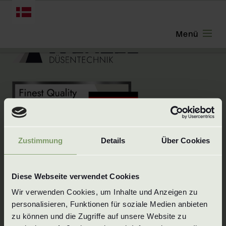
DANSK
Zustimmung
Details
Über Cookies
Innovativ styrke, pålidelighed, ansvarlighed -
Diese Webseite verwendet Cookies
Wenzel Düsentechnik er en schwäbisk
Wir verwenden Cookies, um Inhalte und Anzeigen zu 
familievirksomhed med over 25 års erfaring
personalisieren, Funktionen für soziale Medien anbieten 
inden for dyseteknologi.
zu können und die Zugriffe auf unsere Website zu 