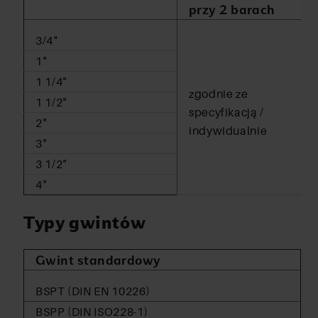
przy 2 barach
3/4"
1"
1 1/4"
zgodnie ze
1 1/2"
specyfikacją /
2"
indywidualnie
3"
3 1/2"
4"
Typy gwintów
Gwint standardowy
BSPT (DIN EN 10226)
BSPP (DIN ISO228-1)