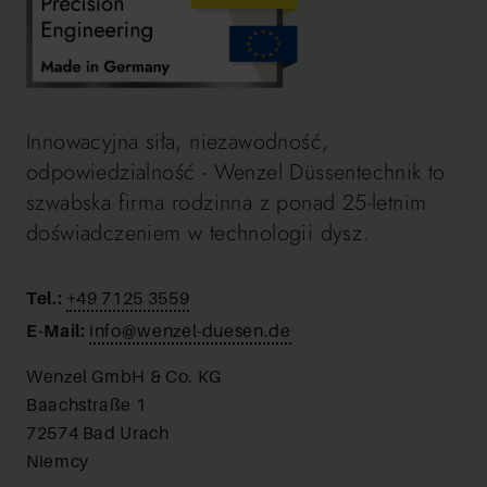
Innowacyjna siła, niezawodność,
odpowiedzialność - Wenzel Düssentechnik to
szwabska firma rodzinna z ponad 25-letnim
doświadczeniem w technologii dysz.
Tel.:
+49 7125 3559
E-Mail:
info@wenzel-duesen.de
Wenzel GmbH & Co. KG
Baachstraße 1
72574 Bad Urach
Niemcy