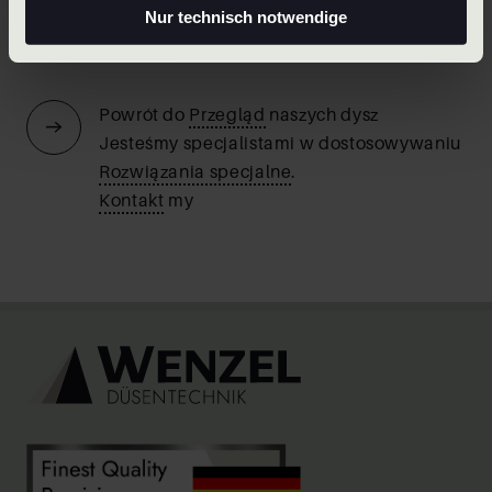
Nur technisch notwendige
Poprzednie
Następne
Powrót do
Przegląd
naszych dysz
Jesteśmy specjalistami w dostosowywaniu
Rozwiązania specjalne
.
Kontakt
my