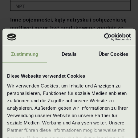
NPT
Inne pojemności, kąty natrysku i połączenia są
możliwe i mogą być produkowane zgodnie ze
specyfikacjami klienta.
Materiały
Zustimmung
Details
Über Cookies
Materiały
Diese Webseite verwendet Cookies
1.4305 / 303
MS / Brass
Wir verwenden Cookies, um Inhalte und Anzeigen zu 
1.4404 / 316L
Titan
personalisieren, Funktionen für soziale Medien anbieten 
1.4571 / 316Ti
Superduplex
zu können und die Zugriffe auf unsere Website zu 
1.4841 / 314
Hastelloy
analysieren. Außerdem geben wir Informationen zu Ihrer 
Verwendung unserer Website an unsere Partner für 
i wszystkie inne materiały obrabialne
soziale Medien, Werbung und Analysen weiter. Unsere 
Partner führen diese Informationen möglicherweise mit 
weiteren Daten zusammen, die Sie ihnen bereitgestellt 