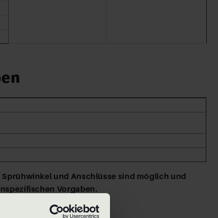
pen
, Sprühwinkel und Anschlüsse sind möglich und
enspezifischen Vorgaben.