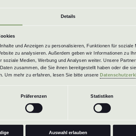
Werkstoffe
Details
Werkstoffe
Cookies
1.4305 / 303
halte und Anzeigen zu personalisieren, Funktionen für soziale 
1.4404 / 316L
Website zu analysieren. Außerdem geben wir Informationen zu Ih
1.4571 / 316Ti
r soziale Medien, Werbung und Analysen weiter. Unsere Partner 
1.4841 / 314
Daten zusammen, die Sie ihnen bereitgestellt haben oder die si
. Um mehr zu erfahren, lesen Sie bitte unsere 
Datenschutzerk
und alle anderen zersp
Präferenzen
Statistiken
Zurück zur
Ü
VKX 1/8 - 3/4 zoll
Wir sind Spe
Kontakt
auf
dige
Auswahl erlauben