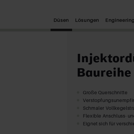
Abschicken
Düsen
Lösungen
Engineerin
Injektor
Baureihe 
Große Querschnitte
Verstopfungsunempfi
Schmaler Vollkegelstra
Flexible Anschluss- u
Eignet sich für versch