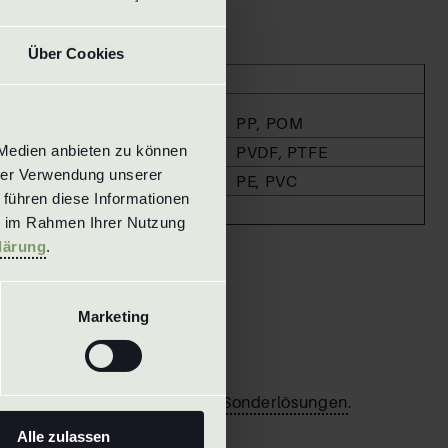
Über Cookies
MS / Brass
PP, POM
Medien anbieten zu können 
Titan
PVDF, PTFE
rer Verwendung unserer 
Superduplex
PE, PVC
führen diese Informationen 
Hastelloy
e im Rahmen Ihrer Nutzung 
lärung
.
anbaren Werkstoffe
Marketing
bersicht
unserer Düsen
VKXQ 1 - 2 zoll
VKXU
zialist für kundenspezifische
Sonderlösungen
.
nehmen
Alle zulassen