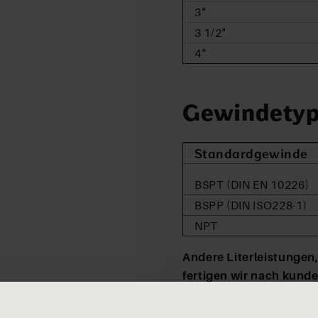
3"
3 1/2"
4"
Gewindety
Standardgewinde
BSPT (DIN EN 10226)
BSPP (DIN ISO228-1)
NPT
Andere Literleistungen
fertigen wir nach kund