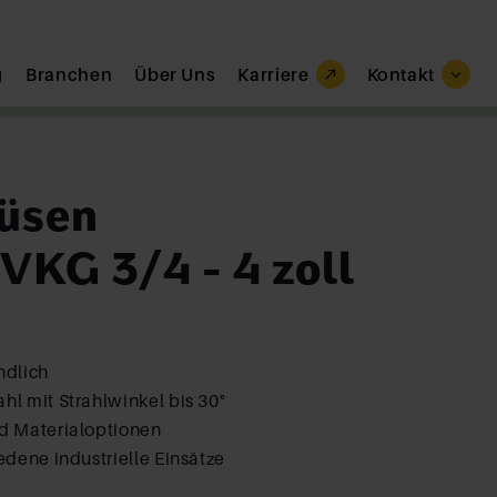
g
Branchen
Über Uns
Karriere
Kontakt
düsen
VKG 3/4 - 4 zoll
ndlich
hl mit Strahlwinkel bis 30°
nd Materialoptionen
iedene industrielle Einsätze