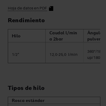
Hoja de datos en PDF
Rendimiento
Caudal l/min
Ángulo 
Hilo
a 2bar
pulveriz
360°/180°
1/2"
12,0-25,0 l/min
up/180° 
Tipos de hilo
Rosca estándar