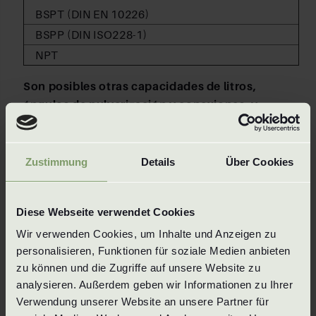
BSPT (DIN EN 10226)
BSPP (DIN ISO228-1)
NPT
Son posibles otras capacidades de litros,
ángulos de pulverización y conexiones, y
fabricamos según los requisitos específicos del
cliente.
Zustimmung
Details
Über Cookies
Materiales
Diese Webseite verwendet Cookies
PVDF
PTFE
Wir verwenden Cookies, um Inhalte und Anzeigen zu 
POM
personalisieren, Funktionen für soziale Medien anbieten 
zu können und die Zugriffe auf unsere Website zu 
PE-EL
analysieren. Außerdem geben wir Informationen zu Ihrer 
PTFE-EL
Verwendung unserer Website an unsere Partner für 
PVDF-EL