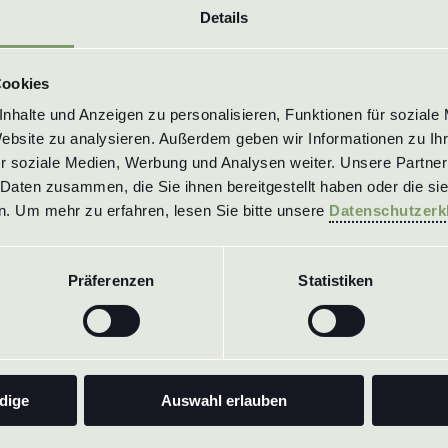
PVDF
Details
PTFE
POM
Cookies
PE-EL
PTFE-EL
halte und Anzeigen zu personalisieren, Funktionen für soziale 
Website zu analysieren. Außerdem geben wir Informationen zu Ih
PVDF-EL
r soziale Medien, Werbung und Analysen weiter. Unsere Partner 
Daten zusammen, die Sie ihnen bereitgestellt haben oder die si
. Um mehr zu erfahren, lesen Sie bitte unsere 
Datenschutzerk
Präferenzen
Statistiken
Back to the
 inch
Series from TR 3/4 inch
We are spec
Contact
us
dige
Auswahl erlauben