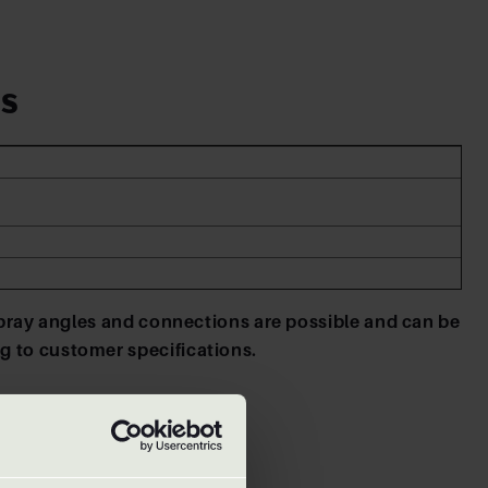
es
 spray angles and connections are possible and can be
 to customer specifications.