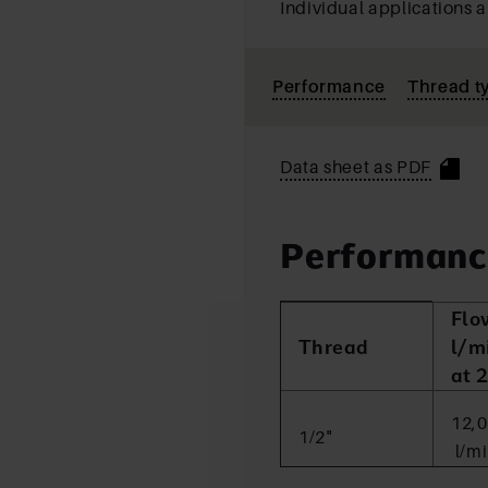
Individual applications a
Performance
Thread t
Data sheet as PDF
Performanc
Flo
Thread
l/m
at 
12,0
1/2"
l/m