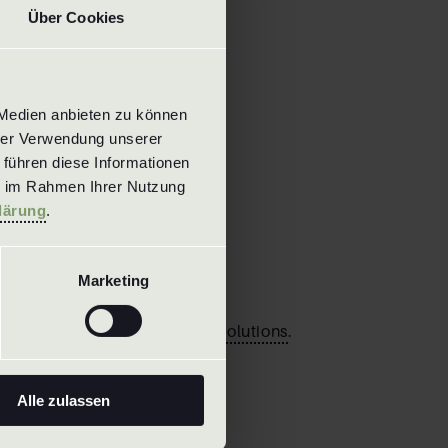
Über Cookies
Medien anbieten zu können 
rer Verwendung unserer 
führen diese Informationen 
e im Rahmen Ihrer Nutzung 
lärung
.
Marketing
Overview
of our nozzles
Special solutions
ialists in customized
Special solutions
.
Alle zulassen