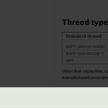
Thread typ
Standard thread
BSPT (DIN EN 10226)
BSPP (DIN ISO228-1)
NPT
Other liter capacities,
manufactured according
Werkstoffe