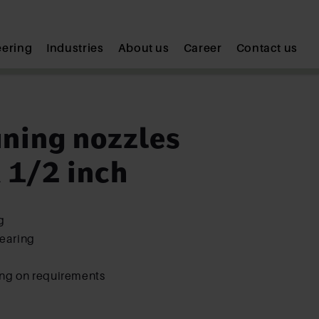
eering
Industries
About us
Career
Contact us
ning nozzles
 1/2 inch
g
bearing
ng on requirements