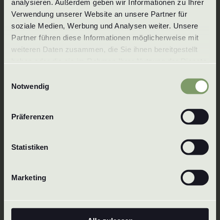
analysieren. Außerdem geben wir Informationen zu Ihrer 
Verwendung unserer Website an unsere Partner für 
Telefon:
+49 7125 3559
soziale Medien, Werbung und Analysen weiter. Unsere 
E-post:
info@wenzel-duesen.de
Partner führen diese Informationen möglicherweise mit 
weiteren Daten zusammen, die Sie ihnen bereitgestellt 
Wenzel GmbH & Co. KG
haben oder die sie im Rahmen Ihrer Nutzung der Dienste 
Baachstraße 1
gesammelt haben. Um mehr zu erfahren, lesen Sie bitte 
72574 Bad Urach
Einwilligungsauswahl
unsere 
Datenschutzerklärung
.
Notwendig
Tyskland
Präferenzen
Statistiken
Marketing