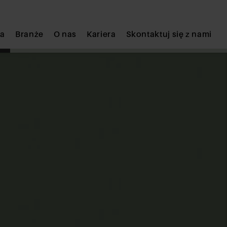
ia
Branże
O nas
Kariera
Skontaktuj się z nami