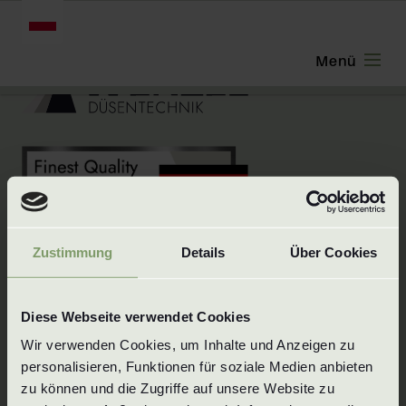
POLSKI
Zustimmung
Details
Über Cookies
Innowacyjna siła, niezawodność,
Diese Webseite verwendet Cookies
odpowiedzialność - Wenzel Düssentechnik to
Wir verwenden Cookies, um Inhalte und Anzeigen zu 
szwabska firma rodzinna z ponad 25-letnim
personalisieren, Funktionen für soziale Medien anbieten 
doświadczeniem w technologii dysz.
zu können und die Zugriffe auf unsere Website zu 