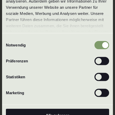
analysieren. Außerdem geben wir Informationen zu Ihrer 
Verwendung unserer Website an unsere Partner für 
Tel.:
+49 7125 3559
soziale Medien, Werbung und Analysen weiter. Unsere 
E-Mail:
info@wenzel-duesen.de
Partner führen diese Informationen möglicherweise mit 
weiteren Daten zusammen, die Sie ihnen bereitgestellt 
Wenzel GmbH & Co. KG
haben oder die sie im Rahmen Ihrer Nutzung der Dienste 
Baachstraße 1
gesammelt haben. Um mehr zu erfahren, lesen Sie bitte 
72574 Bad Urach
Einwilligungsauswahl
unsere 
Datenschutzerklärung
.
Notwendig
Niemcy
Präferenzen
Statistiken
Marketing