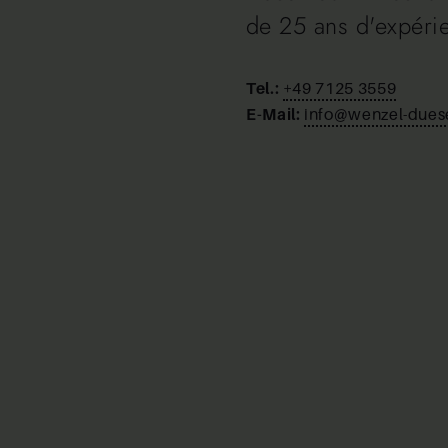
de 25 ans d'expéri
Tel.:
+49 7125 3559
E-Mail:
info@wenzel-dues