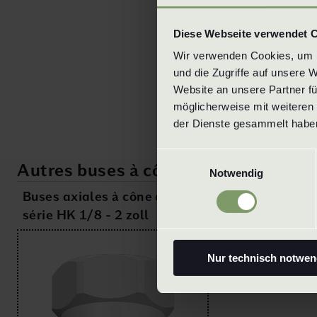
Diese Webseite verwendet 
Wir verwenden Cookies, um In
und die Zugriffe auf unsere 
Website an unsere Partner fü
möglicherweise mit weiteren 
der Dienste gesammelt haben
Einwilligungsauswahl
Autres buses à cône creux
Notwendig
Buses axiales à cône creux
série HK 1/8 - 2 zoll
Nur technisch notwen