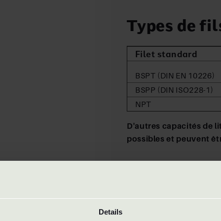
Types de fil
Filet standard
BSPT (DIN EN 10226)
BSPP (DIN ISO228-1)
NPT
D'autres capacités de li
possibles et peuvent êtr
Matériaux
Matériaux
Details