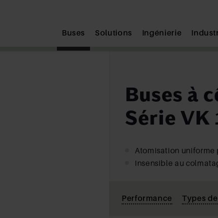
Submit
Buses
Solutions
Ingénierie
Indust
Buses à c
Série VK 
Atomisation uniforme 
Insensible au colmat
Performance
Types de 