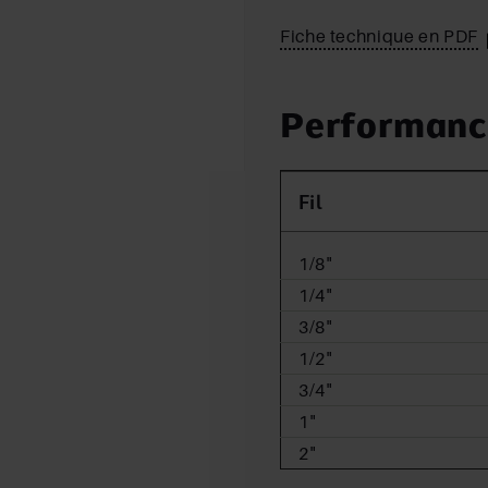
Fiche technique en PDF
Performanc
Fil
1/8"
1/4"
3/8"
1/2"
3/4"
1"
2"