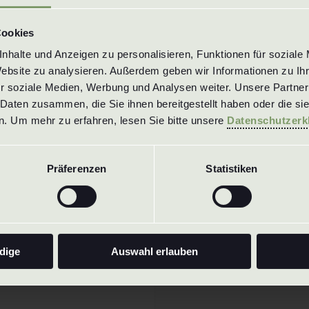
1.4305 / 303
1.4404 / 316L
Cookies
1.4571 / 316Ti
halte und Anzeigen zu personalisieren, Funktionen für soziale 
1.4841 / 314
Website zu analysieren. Außerdem geben wir Informationen zu Ih
r soziale Medien, Werbung und Analysen weiter. Unsere Partner 
et tous les autres maté
Daten zusammen, die Sie ihnen bereitgestellt haben oder die si
. Um mehr zu erfahren, lesen Sie bitte unsere 
Datenschutzerk
Präferenzen
Statistiken
Retour à la
Nous sommes
Solutions sp
Contactez
n
dige
Auswahl erlauben