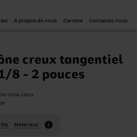
ries
A propos de nous
Carrière
Contactez nous
ône creux tangentiel
1/8 - 2 pouces
par cône creux
age
fils
Matériaux