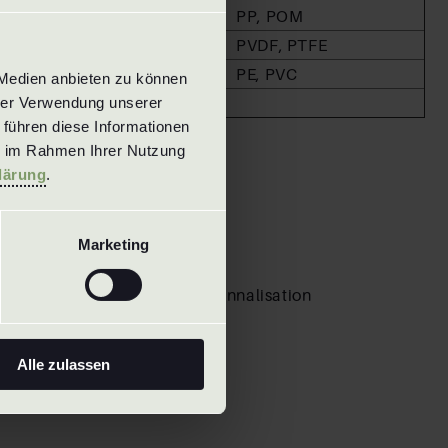
MS / Brass
PP, POM
Titan
PVDF, PTFE
Superduplex
PE, PVC
Medien anbieten zu können 
Hastelloy
rer Verwendung unserer 
führen diese Informationen 
riaux usinables
e im Rahmen Ihrer Nutzung 
lärung
.
Marketing
Overview
de nos buses
 des spécialistes de la personnalisation
éciales
.
ous
Alle zulassen