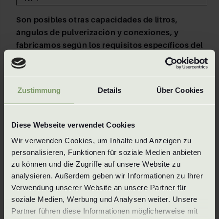
Son posibles otras capacidades de litros,
ángulos de pulverización y conexiones, y
fabricamos según los requisitos específicos del
cliente.
Materiales
Zustimmung
Details
Über Cookies
Materiales
Diese Webseite verwendet Cookies
1.4305 / 303
MS / Brass
Wir verwenden Cookies, um Inhalte und Anzeigen zu 
1.4404 / 316L
Titan
personalisieren, Funktionen für soziale Medien anbieten 
1.4571 / 316Ti
Superduplex
zu können und die Zugriffe auf unsere Website zu 
1.4841 / 314
Hastelloy
analysieren. Außerdem geben wir Informationen zu Ihrer 
Verwendung unserer Website an unsere Partner für 
y todos los demás materiales mecanizables
soziale Medien, Werbung und Analysen weiter. Unsere 
Partner führen diese Informationen möglicherweise mit 