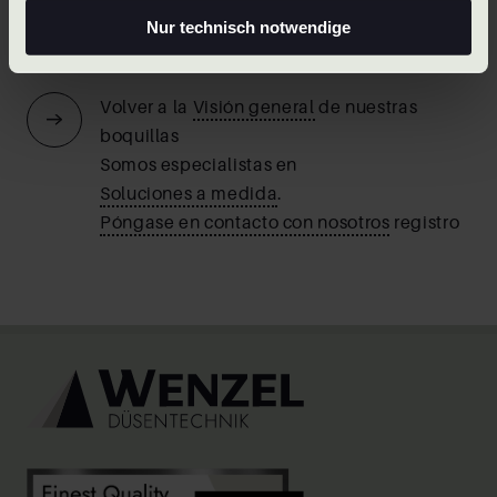
Anterior
Siguiente
Nur technisch notwendige
Volver a la
Visión general
de nuestras
boquillas
Somos especialistas en
Soluciones a medida
.
Póngase en contacto con nosotros
registro