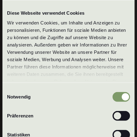
Diese Webseite verwendet Cookies
Wir verwenden Cookies, um Inhalte und Anzeigen zu 
personalisieren, Funktionen für soziale Medien anbieten 
zu können und die Zugriffe auf unsere Website zu 
analysieren. Außerdem geben wir Informationen zu Ihrer 
Verwendung unserer Website an unsere Partner für 
soziale Medien, Werbung und Analysen weiter. Unsere 
Partner führen diese Informationen möglicherweise mit 
weiteren Daten zusammen, die Sie ihnen bereitgestellt 
haben oder die sie im Rahmen Ihrer Nutzung der Dienste 
gesammelt haben. Um mehr zu erfahren, lesen Sie bitte 
Einwilligungsauswahl
unsere 
Datenschutzerklärung
.
Notwendig
Präferenzen
Statistiken