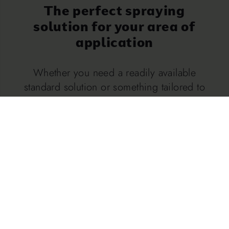
The perfect spraying
solution for your area of
application
Whether you need a readily available
standard solution or something tailored to
your complex requirements, Wenzel
Düsentechnik is the right choice for you.
We have been delivering quality made in
Germany across all industries for over 25
years.