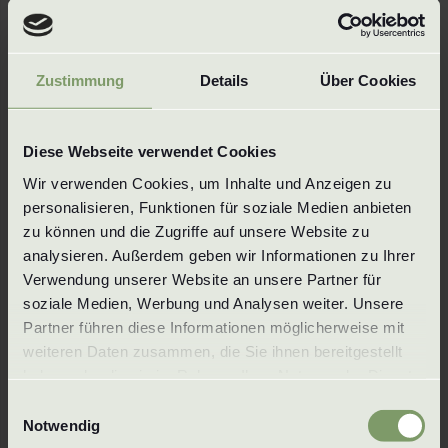
Internal thread
Other liter capacities, spray angles and
Zustimmung
Details
Über Cookies
connections are possible and can be
manufactured according to customer
specifications.
Diese Webseite verwendet Cookies
Materials
Wir verwenden Cookies, um Inhalte und Anzeigen zu 
personalisieren, Funktionen für soziale Medien anbieten 
zu können und die Zugriffe auf unsere Website zu 
Materials
analysieren. Außerdem geben wir Informationen zu Ihrer 
Verwendung unserer Website an unsere Partner für 
1.4301 / 304
Titan
soziale Medien, Werbung und Analysen weiter. Unsere 
1.4404 / 316L
Superdup
Partner führen diese Informationen möglicherweise mit 
1.4571 / 316Ti
Hastelloy
weiteren Daten zusammen, die Sie ihnen bereitgestellt 
1.4841 / 314
haben oder die sie im Rahmen Ihrer Nutzung der Dienste 
gesammelt haben. Um mehr zu erfahren, lesen Sie bitte 
Einwilligungsauswahl
and all other machinable materials
unsere 
Datenschutzerklärung
.
Notwendig