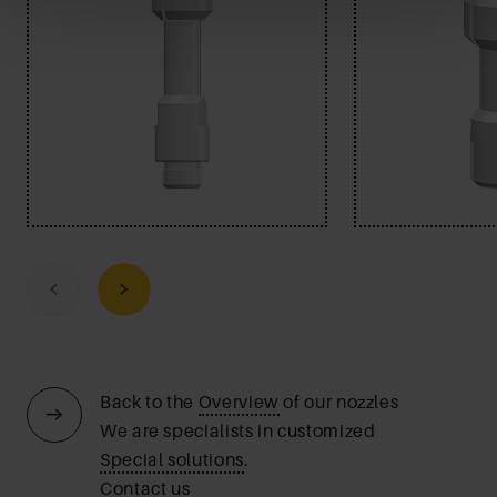
Previous
Next
Back to the
Overview
of our nozzles
We are specialists in customized
Special solutions
.
Contact
us