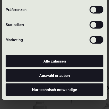
Präferenzen
Statistiken
Zurück zur
Übersicht
unserer Düsen
Wir sind Spezialist für kundenspezifische
Marketing
Sonderlösungen
.
Kontakt
aufnehmen
Alle zulassen
Auswahl erlauben
Further cleaning nozzles
Series TR 1/4 inch
Series TR 3/8
Nur technisch notwendige