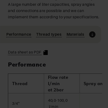
A large number of liter capacities, spray angles
and connections are possible and we can
implement them according to your specifications.
Performance
Thread types
Materials
Data sheet as PDF
Performance
Flow rate
Thread
l/min
Spray angl
at 2bar
40,0-100,0
3/4"
l/min