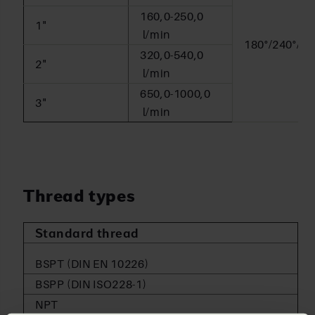
160,0-250,0
1"
l/min
180°/240°/31
320,0-540,0
2"
l/min
650,0-1000,0
3"
l/min
Thread types
Standard thread
BSPT (DIN EN 10226)
BSPP (DIN ISO228-1)
NPT