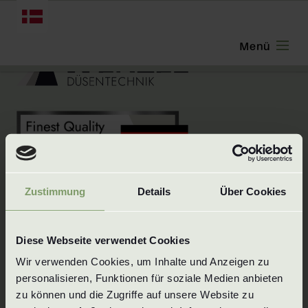
DANSK
Zustimmung
Details
Über Cookies
Innovativ styrke, pålidelighed, ansvarlighed -
Diese Webseite verwendet Cookies
Wenzel Düsentechnik er en schwäbisk
Wir verwenden Cookies, um Inhalte und Anzeigen zu 
familievirksomhed med over 25 års erfaring
personalisieren, Funktionen für soziale Medien anbieten 
inden for dyseteknologi.
zu können und die Zugriffe auf unsere Website zu 