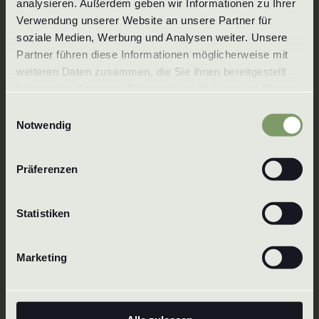
analysieren. Außerdem geben wir Informationen zu Ihrer 
Verwendung unserer Website an unsere Partner für 
Tlf.:
+49 7125 3559
soziale Medien, Werbung und Analysen weiter. Unsere 
E-Mail:
info@wenzel-duesen.de
Partner führen diese Informationen möglicherweise mit 
weiteren Daten zusammen, die Sie ihnen bereitgestellt 
Wenzel GmbH & Co. KG
haben oder die sie im Rahmen Ihrer Nutzung der Dienste 
Baachstraße 1
gesammelt haben. Um mehr zu erfahren, lesen Sie bitte 
72574 Bad Urach
Einwilligungsauswahl
unsere 
Datenschutzerklärung
.
Notwendig
Tyskland
Präferenzen
Statistiken
Marketing